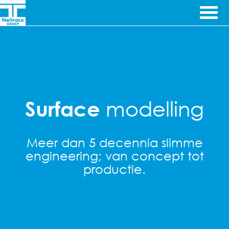
Ga door naar inhoud
Ingenieursbureau's
Cematec
& Machinefabriek
Engineering
modelling
Surface
Meer dan 5 decennia slimme
engineering; van concept tot
productie.