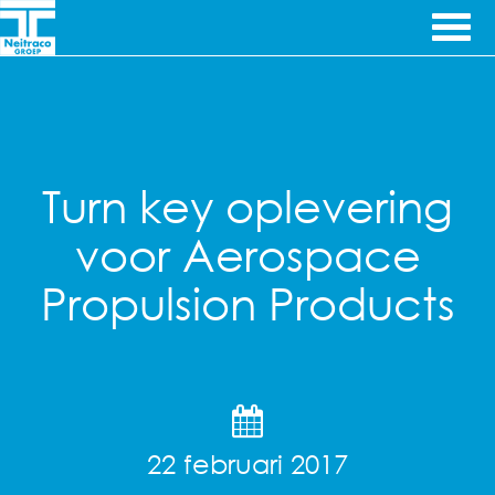
Ga door naar inhoud
Ingenieursbureau's
Cematec
& Machinefabriek
Engineering
Turn key oplevering
voor Aerospace
Propulsion Products
22 februari 2017