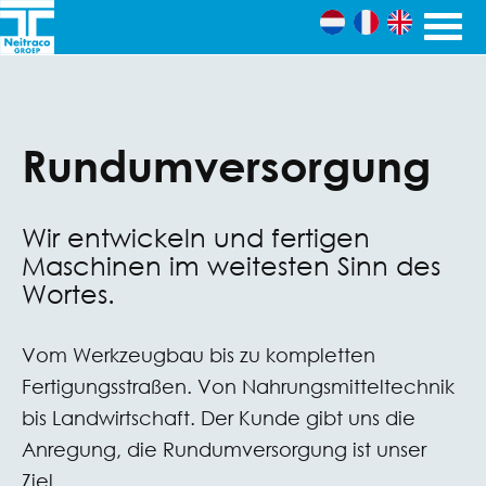
Skip to content
Ingenieursbureau's
Neitraco
& Machinefabriek
Rundumversorgung
Groep
Wir entwickeln und fertigen
Maschinen im weitesten Sinn des
Wortes.
Vom Werkzeugbau bis zu kompletten
Fertigungsstraßen. Von Nahrungsmitteltechnik
bis Landwirtschaft. Der Kunde gibt uns die
Anregung, die Rundumversorgung ist unser
Ziel.