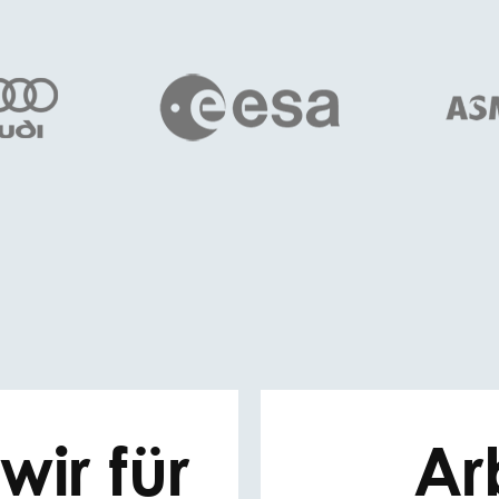
ir für
Ar