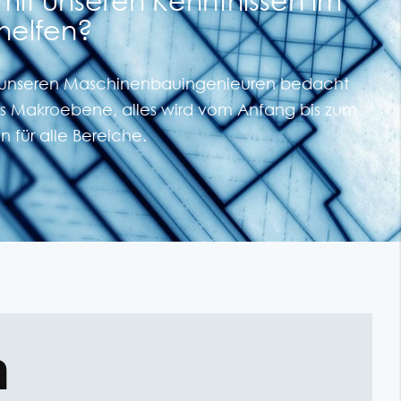
helfen?
 unseren Maschinenbauingenieuren bedacht
is Makroebene, alles wird vom Anfang bis zum
 für alle Bereiche.
n