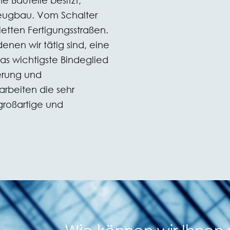
 Bauteile besitzt,
eugbau. Vom Schalter
letten Fertigungsstraßen.
enen wir tätig sind, eine
as wichtigste Bindeglied
uerung und
arbeiten die sehr
großartige und
Wie können wir Ihnen 