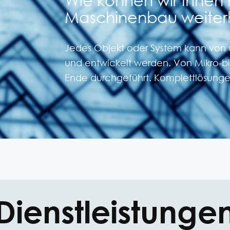
Maschinenbau weiter
Jedes Objekt oder System kann von
und entwickelt werden. Von Mikro-b
Ende durchgeführt. Komplettlösungen
Dienstleistunge