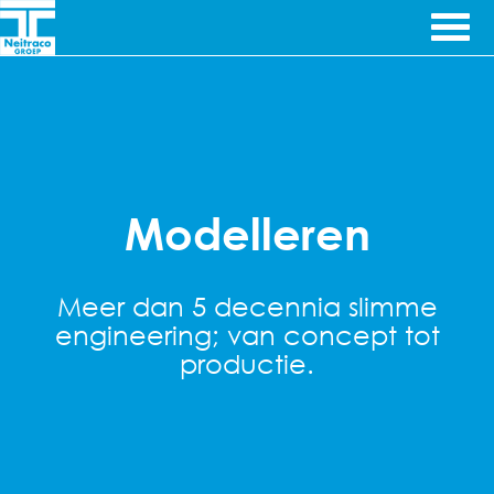
Ga door naar inhoud
Ingenieursbureau's
Famag
& Machinefabriek
Machinefabriek
Modelleren
Meer dan 5 decennia slimme
engineering; van concept tot
productie.