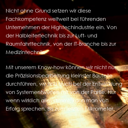
Nicht ohne Grund setzen wir diese
Fachkompetenz weltweit bei führenden
Unternehmen der Hightechindustrie ein. Von
der Halbleitertechnik bis zur Luft- und
Raumfahrttechnik, von der IT-Branche bis zur
Medizintechnik.
Mit unserem Know-how können wir nicht nur
die Präzisionsbearbeitung kleinster Bauteile
durchführen, wir sind auch bei der Entwicklung
von Systementwürfen mit von der Partie. Nur
wenn wirklich alles stimmt, kann man von
Erfolg sprechen. Bis zum letzten Mikrometer.