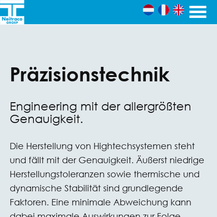
Skip to content
Ingenieursbureau's
Neitraco
& Machinefabriek
Präzisionstechnik
Groep
Engineering mit der allergrößten
Genauigkeit.
Die Herstellung von Hightechsystemen steht
und fällt mit der Genauigkeit. Äußerst niedrige
Herstellungstoleranzen sowie thermische und
dynamische Stabilität sind grundlegende
Faktoren. Eine minimale Abweichung kann
dabei maximale Auswirkungen zur Folge