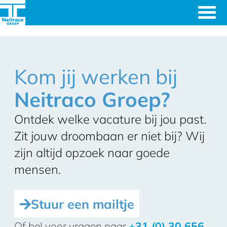
Ingenieursbureau's
Neitraco
& Machinefabriek
Kom jij werken bij
Groep
Neitraco Groep?
Ontdek welke vacature bij jou past.
Zit jouw droombaan er niet bij? Wij
zijn altijd opzoek naar goede
mensen.
Stuur een mailtje
Of bel voor vragen naar
+31 (0) 30 656