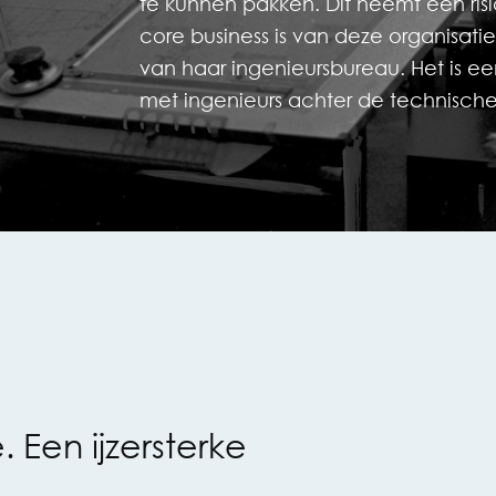
te kunnen pakken. Dit neemt een ri
core business is van deze organisatie
van haar ingenieursbureau. Het is een
met ingenieurs achter de technische
 Een ijzersterke