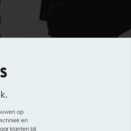
s
k.
bouwen op
techniek en
ar klanten bij