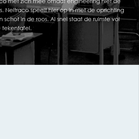
sico met zich mee omdat engineering niet de
s. Neitraco speelt hier op in met de oprichting
 schot in de roos. Al snel staat de ruimte vol
 tekentafel.