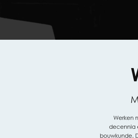
M
Werken m
decennia e
bouwkunde. De