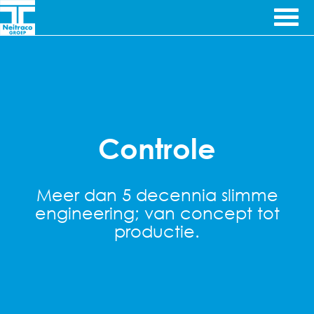
Ga door naar inhoud
Ingenieursbureau's
Neitraco
& Machinefabriek
GIT
Controle
Meer dan 5 decennia slimme
engineering; van concept tot
productie.