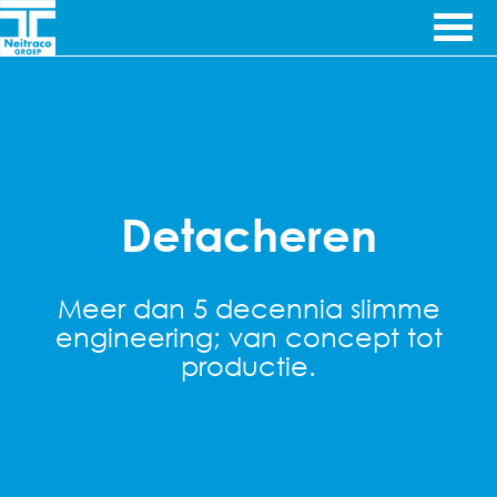
Ga door naar inhoud
Ingenieursbureau's
Neitraco
& Machinefabriek
GIT
Detacheren
Meer dan 5 decennia slimme
engineering; van concept tot
productie.