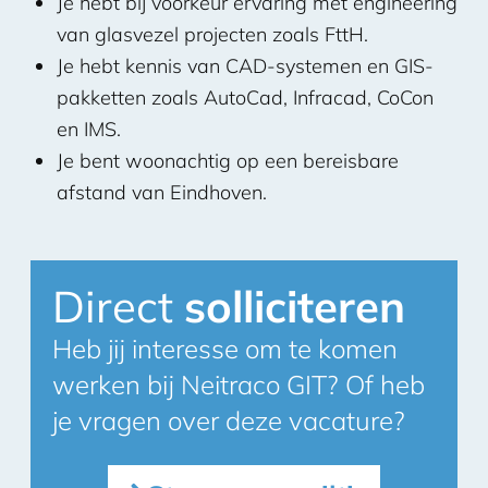
Je hebt bij voorkeur ervaring met engineering
van glasvezel projecten zoals FttH.
Je hebt kennis van CAD-systemen en GIS-
pakketten zoals AutoCad, Infracad, CoCon
en IMS.
Je bent woonachtig op een bereisbare
afstand van Eindhoven.
Direct
solliciteren
Heb jij interesse om te komen
werken bij Neitraco GIT? Of heb
je vragen over deze vacature?