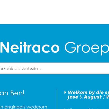
Groe
Neitraco
for:
an Ben!
𝙒𝙚𝙡𝙠𝙤𝙢 𝙗𝙮 𝙙𝙞𝙚 𝙨
𝙅𝙤𝙨𝙚́ & 𝘼𝙪𝙜𝙪𝙨𝙩 / 
an engineers wederom