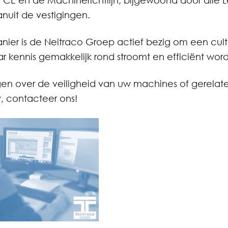
r CE en de Machinerichtlijn; bijgewoond door alle 
anuit de vestigingen.
ier is de Neitraco Groep actief bezig om een cult
r kennis gemakkelijk rond stroomt en efficiënt word
gen over de veiligheid van uw machines of gerelat
, contacteer ons!