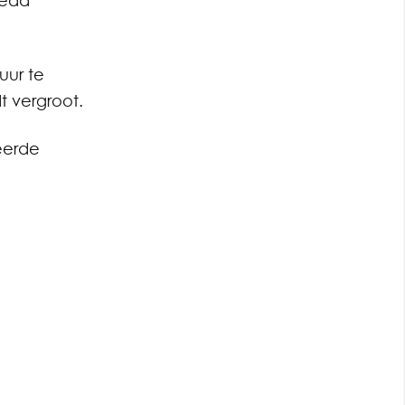
Lead
uur te
t vergroot.
eerde