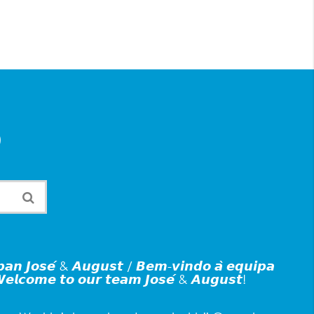
p
𝙖𝙣 𝙅𝙤𝙨𝙚́ & 𝘼𝙪𝙜𝙪𝙨𝙩 / 𝘽𝙚𝙢-𝙫𝙞𝙣𝙙𝙤 𝙖̀ 𝙚𝙦𝙪𝙞𝙥𝙖
𝙚𝙡𝙘𝙤𝙢𝙚 𝙩𝙤 𝙤𝙪𝙧 𝙩𝙚𝙖𝙢 𝙅𝙤𝙨𝙚́ & 𝘼𝙪𝙜𝙪𝙨𝙩!