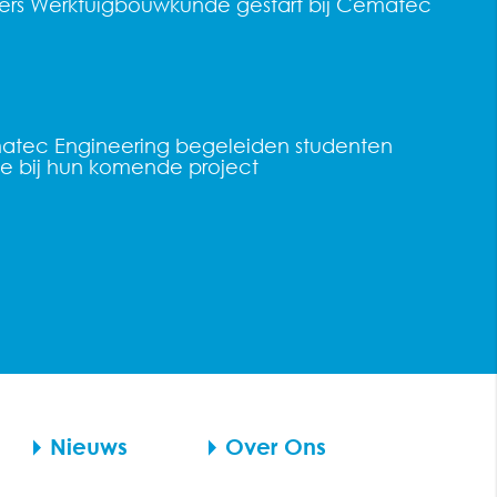
ers Werktuigbouwkunde gestart bij Cematec
n
atec Engineering begeleiden studenten
 bij hun komende project
Nieuws
Over Ons