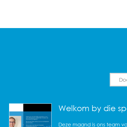
Search 
Welkom by die sp
Deze maand is ons team v