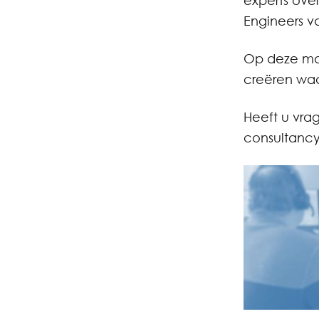
experts ove
Engineers v
Op deze man
creëren waa
Heeft u vra
consultancy