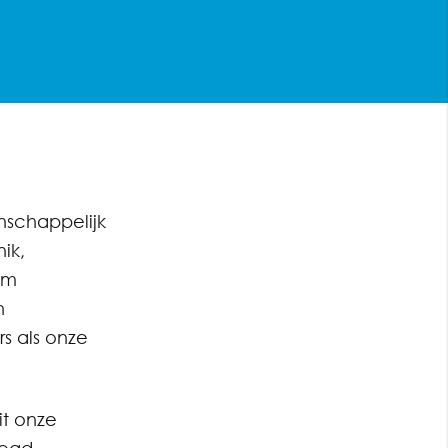
nschappelijk
ik,
om
n
s als onze
it onze