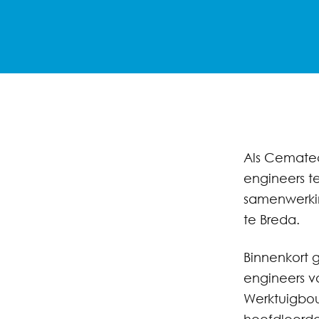
Als Cematec
engineers t
samenwerki
te Breda.
Binnenkort 
engineers 
Werktuigbo