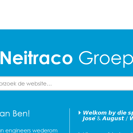
Groe
Neitraco
for:
an Ben!
𝙒𝙚𝙡𝙠𝙤𝙢 𝙗𝙮 𝙙𝙞𝙚 𝙨
𝙅𝙤𝙨𝙚́ & 𝘼𝙪𝙜𝙪𝙨𝙩 / 
an engineers wederom