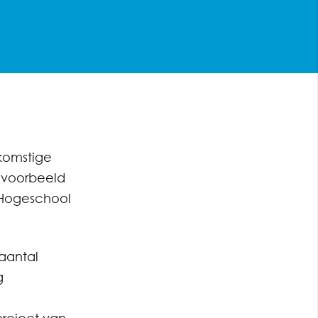
komstige
ijvoorbeeld
 Hogeschool
aantal
g