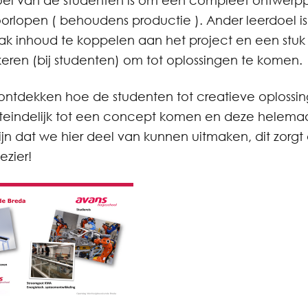
el van de studenten is om een compleet ontwerpp
doorlopen ( behoudens productie ). Ander leerdoel i
k inhoud te koppelen aan het project en een stuk c
eren (bij studenten) om tot oplossingen te komen.
ontdekken hoe de studenten tot creatieve oploss
uiteindelijk tot een concept komen en deze helema
ijn dat we hier deel van kunnen uitmaken, dit zorgt
ezier!