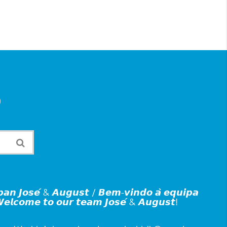
p
𝙖𝙣 𝙅𝙤𝙨𝙚́ & 𝘼𝙪𝙜𝙪𝙨𝙩 / 𝘽𝙚𝙢-𝙫𝙞𝙣𝙙𝙤 𝙖̀ 𝙚𝙦𝙪𝙞𝙥𝙖
𝙚𝙡𝙘𝙤𝙢𝙚 𝙩𝙤 𝙤𝙪𝙧 𝙩𝙚𝙖𝙢 𝙅𝙤𝙨𝙚́ & 𝘼𝙪𝙜𝙪𝙨𝙩!