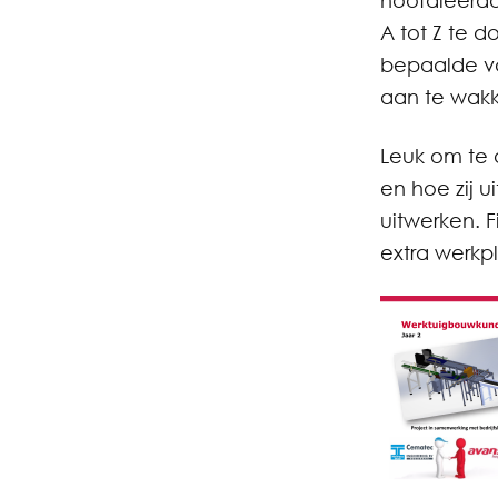
hoofdleerdo
A tot Z te 
bepaalde va
aan te wakk
Leuk om te 
en hoe zij 
uitwerken. F
extra werkpl