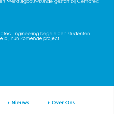
ers Werktuigbouwkunde gestart bij Cematec
n
atec Engineering begeleiden studenten
 bij hun komende project
Nieuws
Over Ons