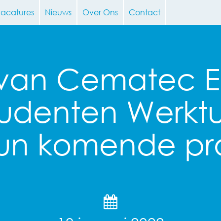
vacatures
Nieuws
Over Ons
Contact
 van Cematec E
tudenten Werk
hun komende pr