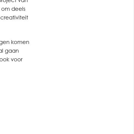
roject van
s om deels
reativiteit
ingen komen
al gaan
 ook voor