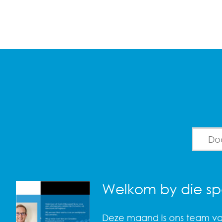
Search 
Welkom by die sp
Deze maand is ons team v