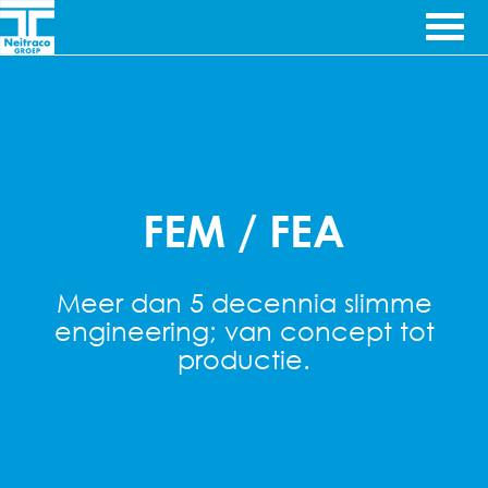
Ga door naar inhoud
Ingenieursbureau's
Neitraco
& Machinefabriek
Engineering
FEM / FEA
Meer dan 5 decennia slimme
engineering; van concept tot
productie.