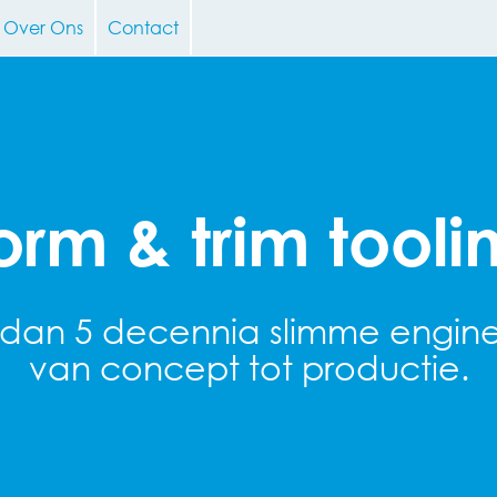
Over Ons
Contact
orm & trim tooli
dan 5 decennia slimme engine
van concept tot productie.