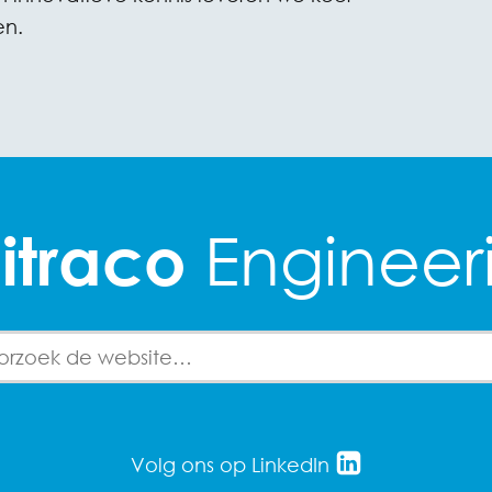
en.
Engineer
itraco
for:
Volg ons op LinkedIn