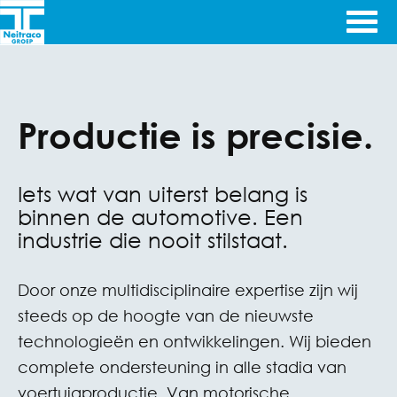
Ga door naar inhoud
Ingenieursbureau's
Neitraco
& Machinefabriek
Productie is precisie.
Engineering
Iets wat van uiterst belang is
binnen de automotive. Een
industrie die nooit stilstaat.
Door onze multidisciplinaire expertise zijn wij
steeds op de hoogte van de nieuwste
technologieën en ontwikkelingen. Wij bieden
complete ondersteuning in alle stadia van
voertuigproductie. Van motorische