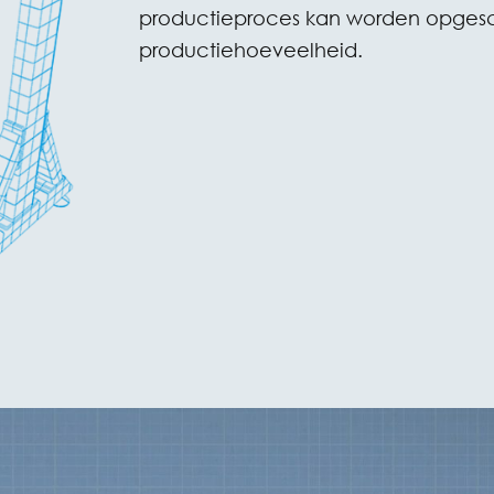
productieproces kan worden opgesc
productiehoeveelheid.