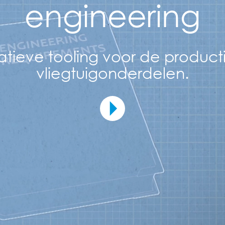
engineering
atieve tooling voor de product
vliegtuigonderdelen.